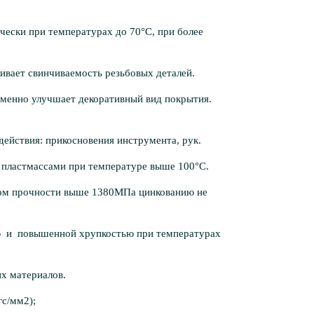
чески при температурах до 70°С, при более
ивает свинчиваемость резьбовых деталей.
еменно улучшает декоративный вид покрытия.
действия: прикосновения инструмента, рук.
 пластмас­сами при температуре выше 100°С.
елом прочности выше 1380МПа цинкованию не
ю и повы­шенной хрупкостью при температурах
х мате­риалов.
гс/мм2);