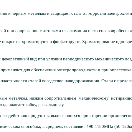
ию к черным металлам и защища­ет сталь от коррозии электрохими
й при сопряжении с деталями из алюминия и его сплавов; обеспеч
ое покрытие хроматируют и фосфатируют. Хроматирование одновр
 декоративный вид при условии периодического механического воз
применяют для обеспечения элек­тропроводности и при опрессовке
ю пластичности сталей вследствие наводороживания. Стали с пред
овным металлом, низким сопротив­лением механическому истирани
ыдерживает гибку, развальцовку.
 воздействию продуктов, выде­ляющихся при старении органически
имическим способом, в среднем, составляет 490-1180МПа (50-120к