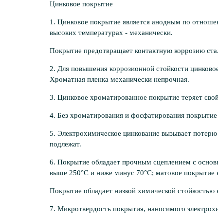
Цинковое покрытие
1. Цинковое покрытие является анодным по отношен
высоких температурах - механически.
Покрытие предотвращает контактную коррозию стале
2. Для повышения коррозионной стойко­сти цинков
Хроматная пленка механически непрочная.
3. Цинковое хроматированное покрытие теряет свой
4. Без хроматирования и фосфатирования покрытие 
5. Электрохимическое цинкование вызы­вает потер
подлежат.
6. Покрытие обладает прочным сцеплени­ем с осн
выше 250°С и ниже минус 70°С; матовое покрытие в
Покрытие обладает низкой химической стойкостью к
7. Микротвердость покрытия, наносимого электрох