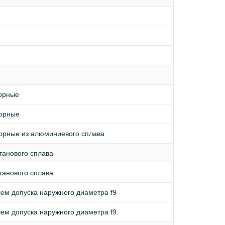
порные
порные
порные из алюминиевого сплава
итанового сплава
итанового сплава
лем допуска наружного диаметра f9
лем допуска наружного диаметра f9.