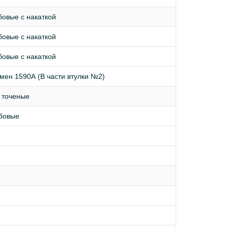
бовые с накаткой
бовые с накаткой
бовые с накаткой
амен 1590А (В части втулки №2)
 точеные
ьбовые