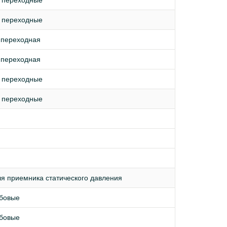
ы переходные
ы переходные
 переходная
 переходная
ы переходные
ы переходные
я приемника статического давления
ьбовые
ьбовые