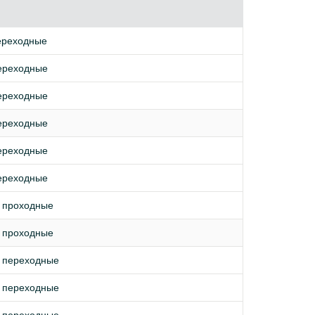
ереходные
ереходные
ереходные
ереходные
ереходные
ереходные
 проходные
 проходные
ы переходные
ы переходные