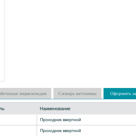
Метизная энциклопедия
Словарь метизника
Оформить за
ль
Наименование
Проходник ввертной
Проходник ввертной