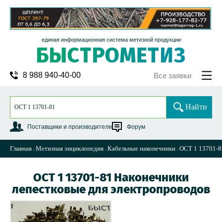
единая информационная система метизной продукции
8 988 940-40-00
Все заявки
Найти
Поставщики и производители
Форум
Главная
Метизная энциклопедия
Кабельные наконечники
ОСТ 1 13701-8
ОСТ 1 13701-81 Наконечники
лепестковые для электропроводов