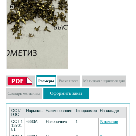
Размеры
Расчет веса
Метизная энциклопедия
Оформить заказ
Словарь метизника
ОСТ/
Нормаль
Наименование
Типоразмер
На складе
ГОСТ
ОСТ 1
6383А
Наконечник
1
В наличии
13701-
81