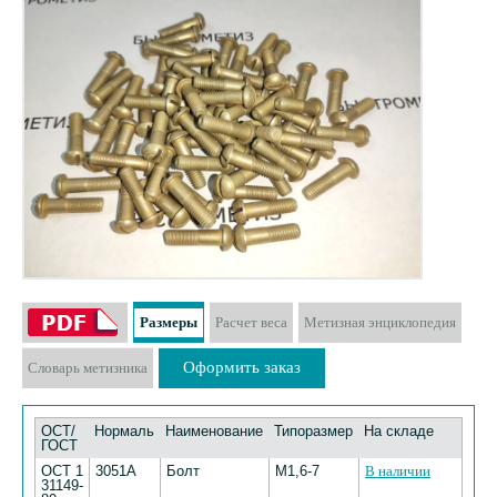
Размеры
Расчет веса
Метизная энциклопедия
Оформить заказ
Словарь метизника
ОСТ/
Нормаль
Наименование
Типоразмер
На складе
ГОСТ
ОСТ 1
3051А
Болт
М1,6-7
В наличии
31149-