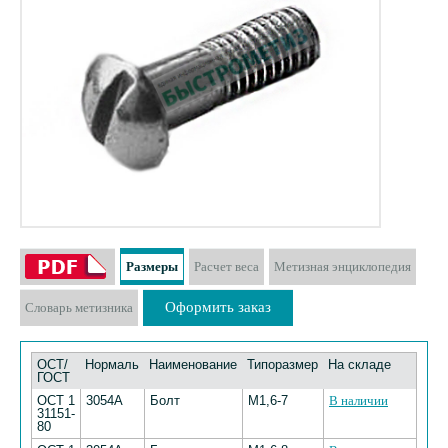
Размеры
Расчет веса
Метизная энциклопедия
Оформить заказ
Словарь метизника
ОСТ/
Нормаль
Наименование
Типоразмер
На складе
ГОСТ
ОСТ 1
3054А
Болт
М1,6-7
В наличии
31151-
80