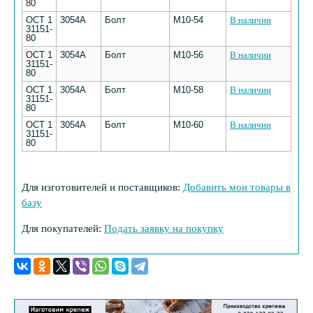
80
ОСТ 1
3054А
Болт
М10-54
В наличии
31151-
80
ОСТ 1
3054А
Болт
М10-56
В наличии
31151-
80
ОСТ 1
3054А
Болт
М10-58
В наличии
31151-
80
ОСТ 1
3054А
Болт
М10-60
В наличии
31151-
80
Для изготовителей и поставщиков:
Добавить мои товары в
базу
Для покупателей:
Подать заявку на покупку