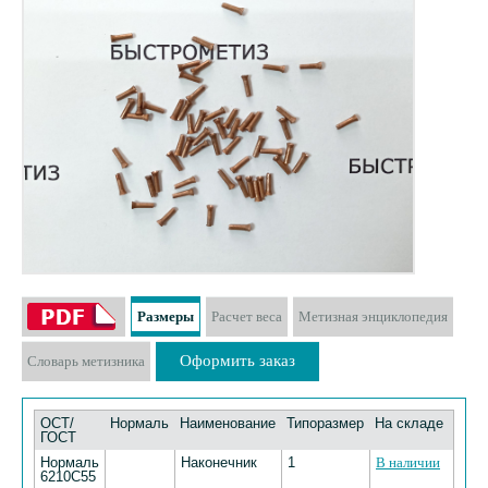
Размеры
Расчет веса
Метизная энциклопедия
Оформить заказ
Словарь метизника
ОСТ/
Нормаль
Наименование
Типоразмер
На складе
ГОСТ
Нормаль
Наконечник
1
В наличии
6210С55