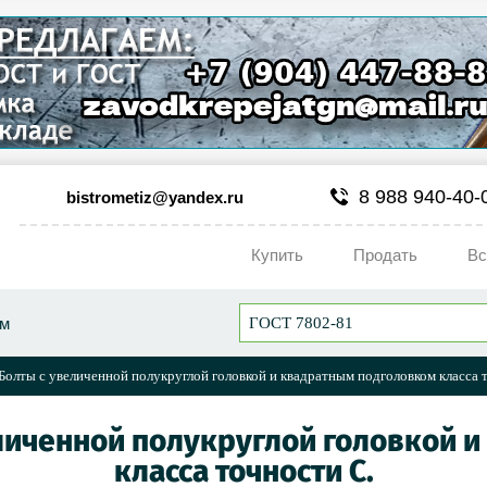
8 988 940-40-
bistrometiz@yandex.ru
Купить
Продать
Вс
ум
олты с увеличенной полукруглой головкой и квадратным подголовком класса 
еличенной полукруглой головкой 
класса точности С.