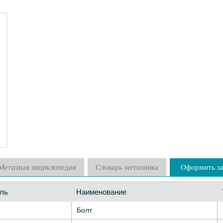
Метизная энциклопедия
Словарь метизника
Оформить за
ль
Наименование
Болт