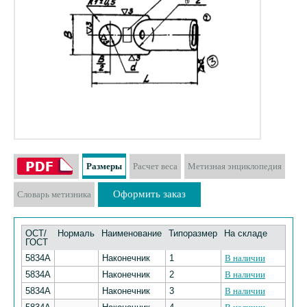
Размеры
Расчет веса
Метизная энциклопедия
Оформить заказ
Словарь метизника
ОСТ/
Нормаль
Наименование
Типоразмер
На складе
ГОСТ
5834А
Наконечник
1
В наличии
5834А
Наконечник
2
В наличии
5834А
Наконечник
3
В наличии