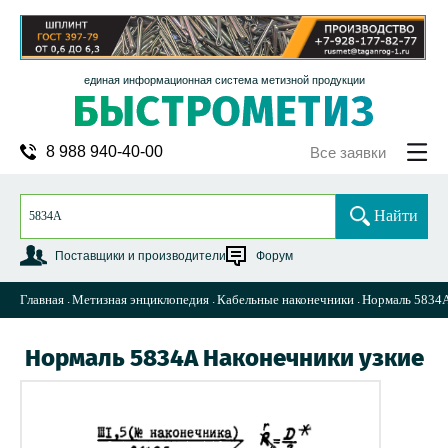
единая информационная система метизной продукции
8 988 940-40-00
Все заявки
Найти
Поставщики и производители
Форум
Главная
Метизная энциклопедия
Кабельные наконечники
Нормаль 5834А
Нормаль 5834А Наконечники узкие