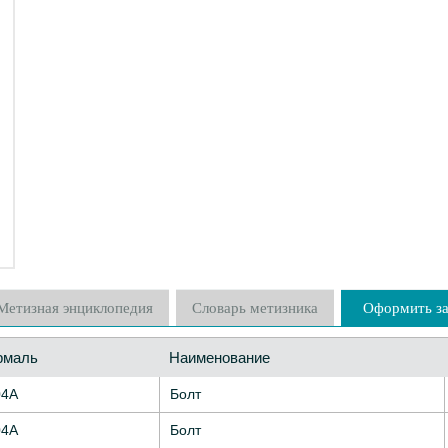
Метизная энциклопедия
Словарь метизника
Оформить за
рмаль
Наименование
04А
Болт
04А
Болт