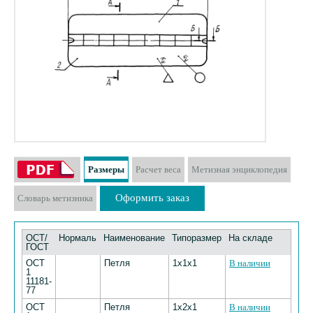
Размеры
Расчет веса
Метизная энциклопедия
Оформить заказ
Словарь метизника
ОСТ/
Нормаль
Наименование
Типоразмер
На складе
ГОСТ
ОСТ
Петля
1х1х1
В наличии
1
11181-
77
ОСТ
Петля
1х2х1
В наличии