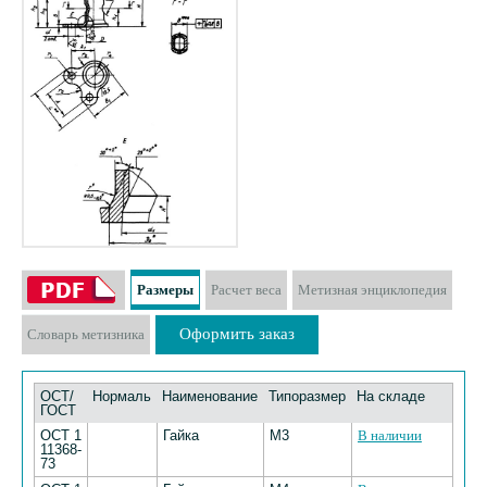
Размеры
Расчет веса
Метизная энциклопедия
Оформить заказ
Словарь метизника
ОСТ/
Нормаль
Наименование
Типоразмер
На складе
ГОСТ
ОСТ 1
Гайка
M3
В наличии
11368-
73