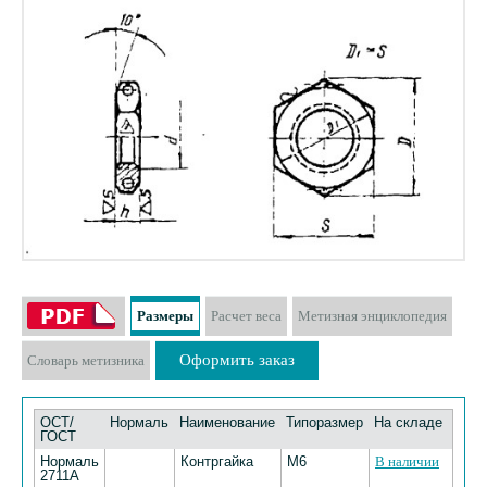
Размеры
Расчет веса
Метизная энциклопедия
Оформить заказ
Словарь метизника
ОСТ/
Нормаль
Наименование
Типоразмер
На складе
ГОСТ
Нормаль
Контргайка
M6
В наличии
2711А