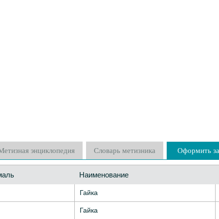
Метизная энциклопедия
Словарь метизника
Оформить за
маль
Наименование
Гайка
Гайка