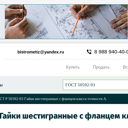
8 988 940-40-
bistrometiz@yandex.ru
Купить
Продать
Вс
ум
СТ Р 50592-93 Гайки шестигранные с фланцем класса точности А.
 Гайки шестигранные с фланцем кл