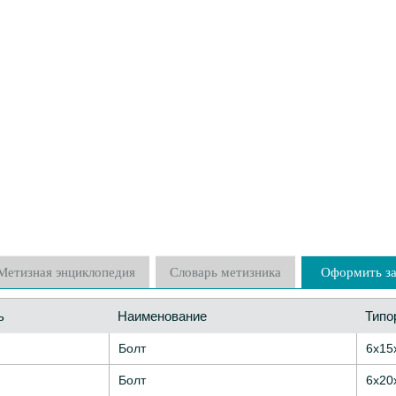
Метизная энциклопедия
Словарь метизника
Оформить за
ь
Наименование
Типо
Болт
6х15
Болт
6х20