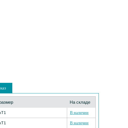
каз
размер
На складе
хТ1
В наличии
хТ1
В наличии