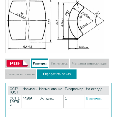
Размеры
Расчет веса
Метизная энциклопедия
Оформить заказ
Словарь метизника
ОСТ/
Нормаль
Наименование
Типоразмер
На складе
ГОСТ
ОСТ 1
4428А
Вкладыш
1
В наличии
12679-
76