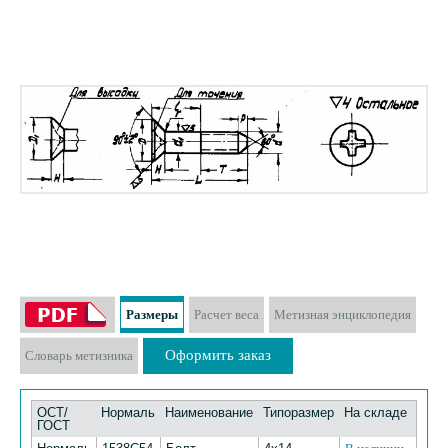
Размеры
Расчет веса
Метизная энциклопедия
Оформить заказ
Словарь метизника
ОСТ/
Нормаль
Наименование
Типоразмер
На складе
ГОСТ