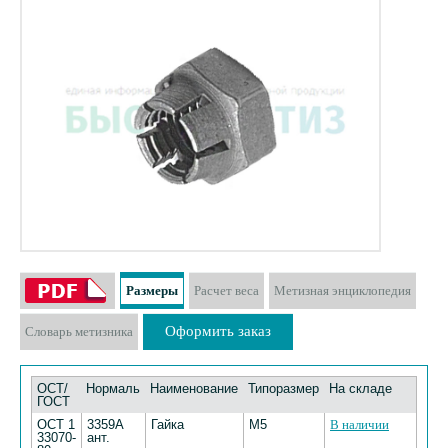
Размеры
Расчет веса
Метизная энциклопедия
Оформить заказ
Словарь метизника
ОСТ/
Нормаль
Наименование
Типоразмер
На складе
ГОСТ
ОСТ 1
3359А
Гайка
М5
В наличии
33070-
ант.