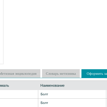
Метизная энциклопедия
Словарь метизника
Оформить за
рмаль
Наименование
Болт
Болт