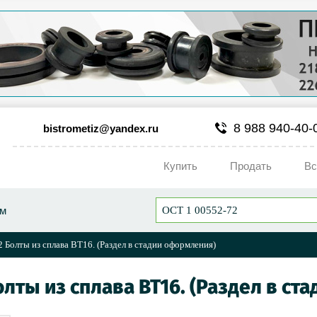
8 988 940-40-
bistrometiz@yandex.ru
Купить
Продать
Вс
ум
 Болты из сплава ВТ16. (Раздел в стадии оформления)
олты из сплава ВТ16. (Раздел в с