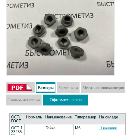
Размеры
Расчет веса
Метизная энциклопедия
Оформить заказ
Словарь метизника
ОСТ/
Нормаль
Наименование
Типоразмер
На складе
ГОСТ
ОСТ 1
Гайка
М6
В наличии
33238-