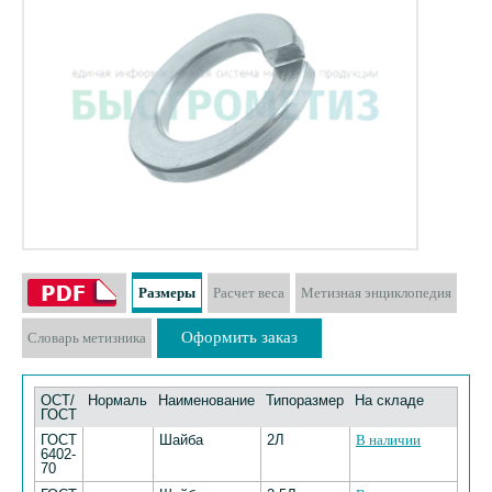
Размеры
Расчет веса
Метизная энциклопедия
Оформить заказ
Словарь метизника
ОСТ/
Нормаль
Наименование
Типоразмер
На складе
ГОСТ
ГОСТ
Шайба
2Л
В наличии
6402-
70