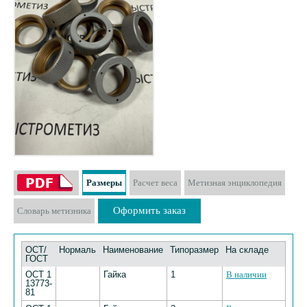
Размеры
Расчет веса
Метизная энциклопедия
Оформить заказ
Словарь метизника
ОСТ/
Нормаль
Наименование
Типоразмер
На складе
ГОСТ
ОСТ 1
Гайка
1
В наличии
13773-
81