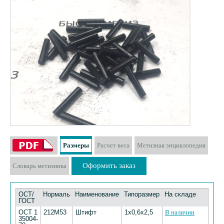
Размеры
Расчет веса
Метизная энциклопедия
Оформить заказ
Словарь метизника
ОСТ/
Нормаль
Наименование
Типоразмер
На складе
ГОСТ
ОСТ 1
212М53
Штифт
1х0,6х2,5
В наличии
35004-