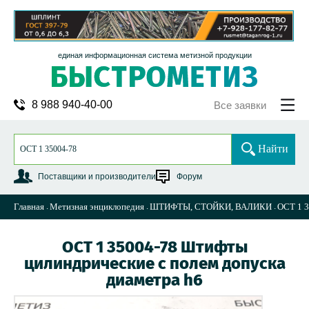
единая информационная система метизной продукции
8 988 940-40-00
Все заявки
Найти
Поставщики и производители
Форум
Главная
Метизная энциклопедия
ШТИФТЫ, СТОЙКИ, ВАЛИКИ
ОСТ 1 3
ОСТ 1 35004-78 Штифты
цилиндрические с полем допуска
диаметра h6